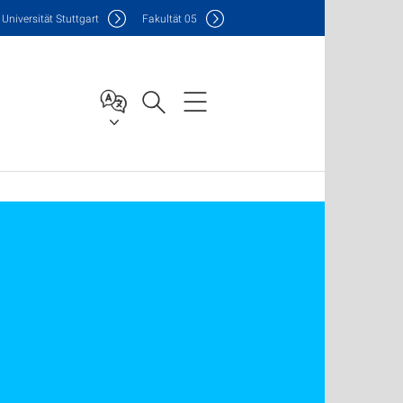
Uni
versität Stuttgart
F
akultät
05