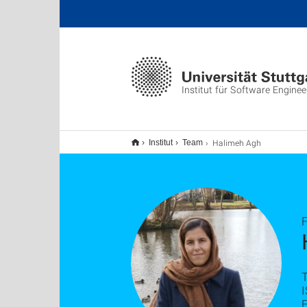
Institut für Software Enginee
Halimeh Agh
Institut
Team
F
I
E