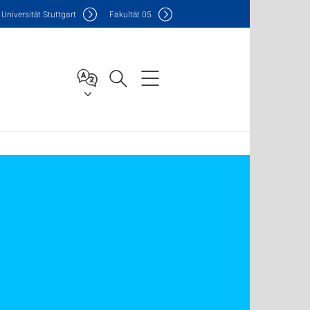
Uni
versität Stuttgart
F
akultät
05