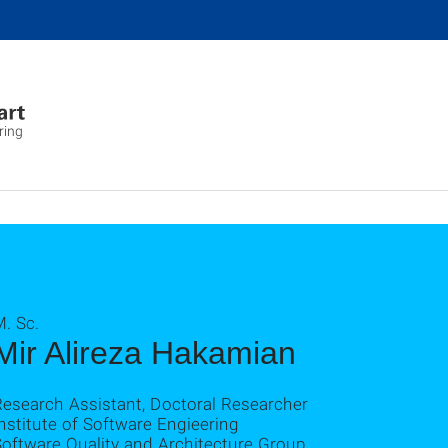
ring
. Sc.
Mir Alireza Hakamian
Research Assistant, Doctoral Researcher
nstitute of Software Engieering
Software Quality and Architecture Group