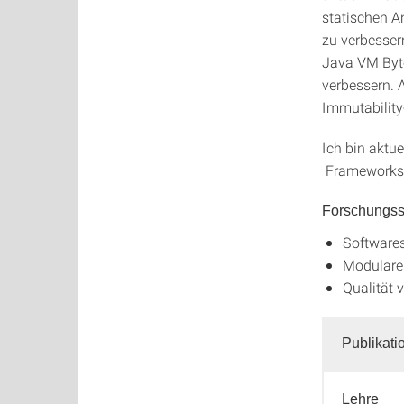
statischen A
zu verbesser
Java VM Byt
verbessern. 
Immutability
Ich bin aktue
Frameworks 
Forschungs
Softwares
Modulare 
Qualität
Publikati
Lehre