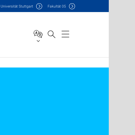
Uni
versität Stuttgart
F
akultät
05