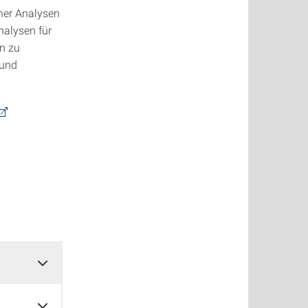
cher Analysen
nalysen für
n zu
 und