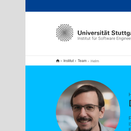
Institut für Software Enginee
Helm
Institut
Team
H
P
I