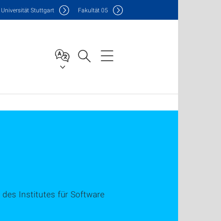
Uni
versität Stuttgart
F
akultät
05
 des Institutes für Software