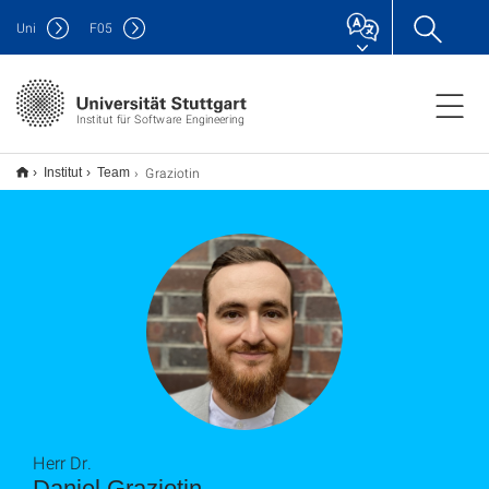
Uni
F
05
Institut für Software Engineering
Graziotin
Institut
Team
Herr Dr.
Daniel Graziotin